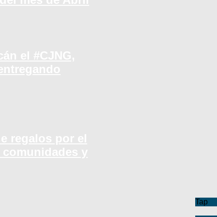
cán el #CJNG,
 entregando
e regalos por el
n comunidades y
Tap