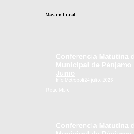
Más en Local
Conferencia Matutina d
Municipal de Pénjamo 
Junio
Info Metrópoli
24 julio, 2026
Read More
Conferencia Matutina d
Municipal de Pénjamo 