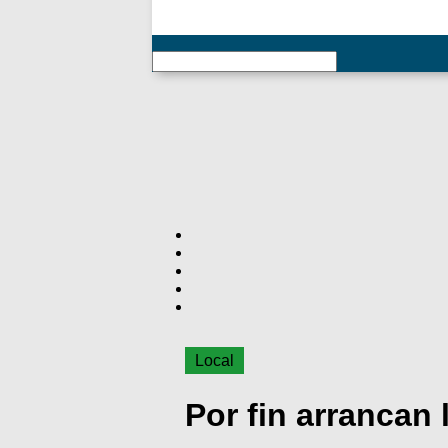
RSS
Local
Por fin arrancan