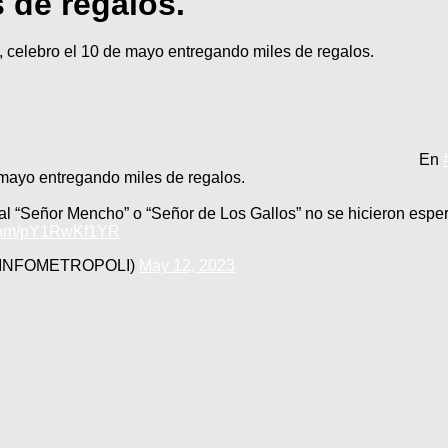
 de regalos.
celebro el 10 de mayo entregando miles de regalos.
En
 mayo entregando miles de regalos.
l “Señor Mencho” o “Señor de Los Gallos” no se hicieron esper
r.com/pY1RwKf1YR
@INFOMETROPOLI)
May 12, 2023