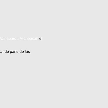
#Zináparo
#Michoacán
el
ar de parte de las