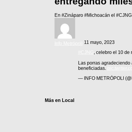
entregando miles
En #Zináparo #Michoacán el #CJNG, 
11 mayo, 2023
Info Metrópoli
#CJNG
, celebro el 10 de
Las porras agradeciendo a
beneficiadas.
pic.twitte
— INFO METRÓPOLI (
Más en Local