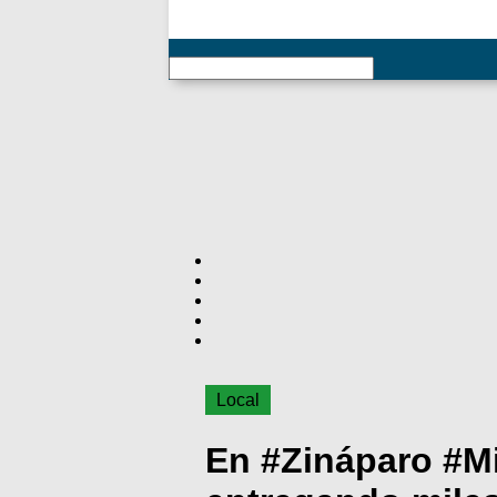
RSS
Local
En #Zináparo #M