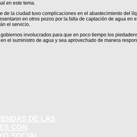
nal en este tema.
e de la ciudad tuvo complicaciones en el abastecimiento del líq
esentaron en otros pozos por la falta de captación de agua en 
n el servicio.
 gobiernos involucrados para que en poco tiempo los piedaden
o en el suministro de agua y sea aprovechado de manera respons
IENDAS DE LAS
SES CON
YO SOCIAL