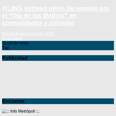
#CJNG entregó miles de regalos por
el “Día de las Madres” en
comunidades y colonias
Info Metrópoli
10 mayo, 2023
Read More
Scroll for more
Tap
Publicidad
Encuesta