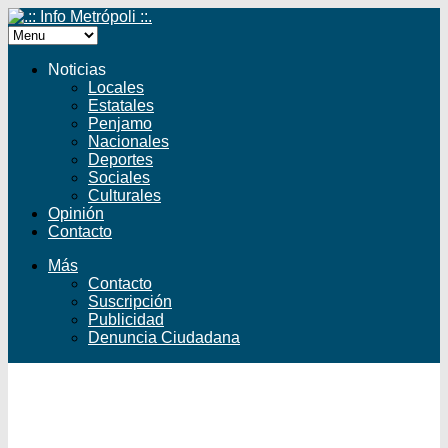
Noticias
Locales
Estatales
Penjamo
Nacionales
Deportes
Sociales
Culturales
Opinión
Contacto
Más
Contacto
Suscripción
Publicidad
Denuncia Ciudadana
Facebook
Twitter
YouTube