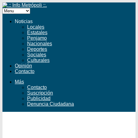
Noticias
Locales
Estatales
Penjamo
Nacionales
Deportes
Sociales
Culturales
Opinión
Contacto
Más
Contacto
Suscripción
Publicidad
Denuncia Ciudadana
Facebook
Twitter
YouTube