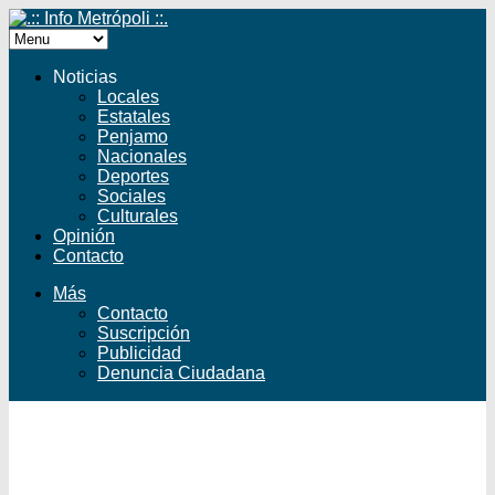
Noticias
Locales
Estatales
Penjamo
Nacionales
Deportes
Sociales
Culturales
Opinión
Contacto
Más
Contacto
Suscripción
Publicidad
Denuncia Ciudadana
Facebook
Twitter
YouTube