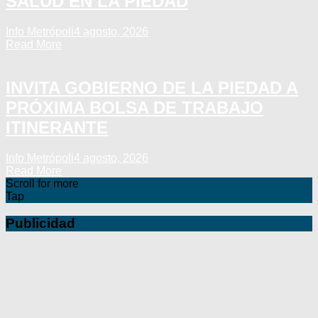
SALUD EN LA PIEDAD
Info Metrópoli
4 agosto, 2026
Read More
INVITA GOBIERNO DE LA PIEDAD A
PRÓXIMA BOLSA DE TRABAJO
ITINERANTE
Info Metrópoli
4 agosto, 2026
Read More
Scroll for more
Tap
Publicidad