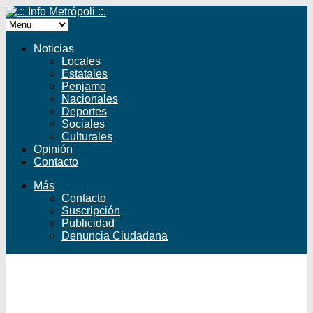
Noticias
Locales
Estatales
Penjamo
Nacionales
Deportes
Sociales
Culturales
Opinión
Contacto
Más
Contacto
Suscripción
Publicidad
Denuncia Ciudadana
Facebook
Twitter
YouTube