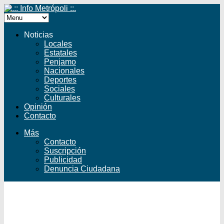
Noticias
Locales
Estatales
Penjamo
Nacionales
Deportes
Sociales
Culturales
Opinión
Contacto
Más
Contacto
Suscripción
Publicidad
Denuncia Ciudadana
Facebook
Twitter
YouTube