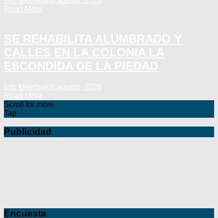
Info Metrópoli
6 agosto, 2026
Read More
SE REHABILITA ALUMBRADO Y
CALLES EN LA COLONIA LA
ESCONDIDA DE LA PIEDAD
Info Metrópoli
6 agosto, 2026
Read More
Scroll for more
Tap
Publicidad
Encuesta