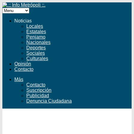
Noticias
Locales
Estatales
Penjamo
Nacionales
Deportes
Sociales
Culturales
Opinión
Contacto
Más
Contacto
Suscripción
Publicidad
Denuncia Ciudadana
Facebook
Twitter
YouTube