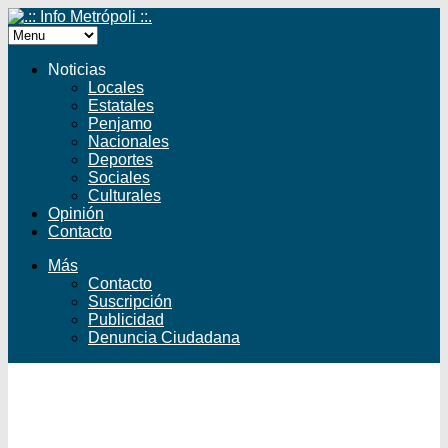
Noticias
Locales
Estatales
Penjamo
Nacionales
Deportes
Sociales
Culturales
Opinión
Contacto
Más
Contacto
Suscripción
Publicidad
Denuncia Ciudadana
Facebook
Twitter
YouTube