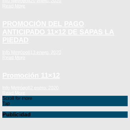
Info Metrópoli
20 enero, 2020
Read More
PROMOCIÓN DEL PAGO
ANTICIPADO 11×12 DE SAPAS LA
PIEDAD
Info Metrópoli
13 enero, 2020
Read More
Promoción 11×12
Info Metrópoli
2 enero, 2020
Read More
Scroll for more
Tap
Publicidad