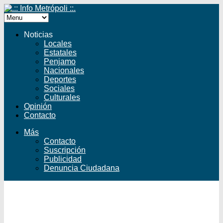
Noticias
Locales
Estatales
Penjamo
Nacionales
Deportes
Sociales
Culturales
Opinión
Contacto
Más
Contacto
Suscripción
Publicidad
Denuncia Ciudadana
Facebook
Twitter
YouTube