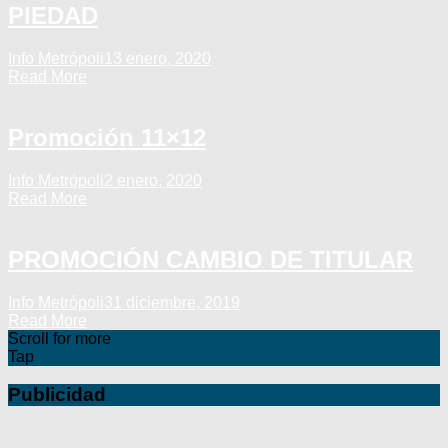
PIEDAD
Info Metrópoli
13 enero, 2020
Read More
Promoción 11×12
Info Metrópoli
2 enero, 2020
Read More
PROMOCIÓN CAMBIO DE TITULAR
Info Metrópoli
31 diciembre, 2019
Read More
Scroll for more
Tap
Publicidad