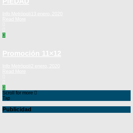
PIEDAD
Info Metrópoli
13 enero, 2020
Read More
Promoción 11×12
Info Metrópoli
2 enero, 2020
Read More
Scroll for more
Tap
Publicidad