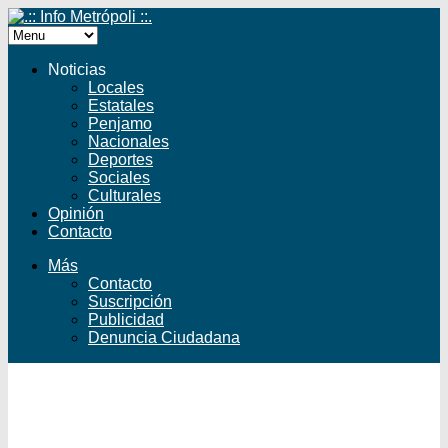
Noticias
Locales
Estatales
Penjamo
Nacionales
Deportes
Sociales
Culturales
Opinión
Contacto
Más
Contacto
Suscripción
Publicidad
Denuncia Ciudadana
Facebook
Twitter
YouTube