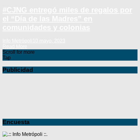
#CJNG entregó miles de regalos por
el “Día de las Madres” en
comunidades y colonias
Info Metrópoli
10 mayo, 2023
Read More
Scroll for more
Tap
Publicidad
Encuesta