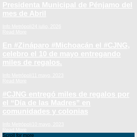
Presidenta Municipal de Pénjamo del
mes de Abril
Info Metrópoli
24 julio, 2026
Read More
En #Zináparo #Michoacán el #CJNG,
celebro el 10 de mayo entregando
miles de regalos.
Info Metrópoli
11 mayo, 2023
Read More
#CJNG entregó miles de regalos por
el “Día de las Madres” en
comunidades y colonias
Info Metrópoli
10 mayo, 2023
Read More
Scroll for more