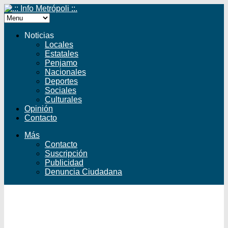
Noticias
Locales
Estatales
Penjamo
Nacionales
Deportes
Sociales
Culturales
Opinión
Contacto
Más
Contacto
Suscripción
Publicidad
Denuncia Ciudadana
Facebook
Twitter
YouTube