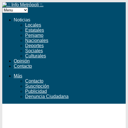
Noticias
Locales
Estatales
Penjamo
Nacionales
Deportes
Sociales
Culturales
Opinión
Contacto
Más
Contacto
Suscripción
Publicidad
Denuncia Ciudadana
Facebook
Twitter
YouTube