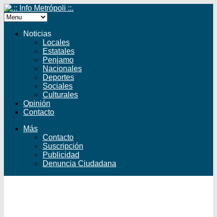
Noticias
Locales
Estatales
Penjamo
Nacionales
Deportes
Sociales
Culturales
Opinión
Contacto
Más
Contacto
Suscripción
Publicidad
Denuncia Ciudadana
Facebook
Twitter
YouTube