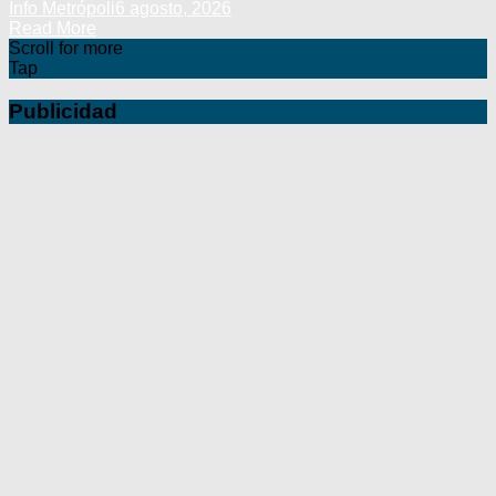
Info Metrópoli
6 agosto, 2026
Read More
Scroll for more
Tap
Publicidad