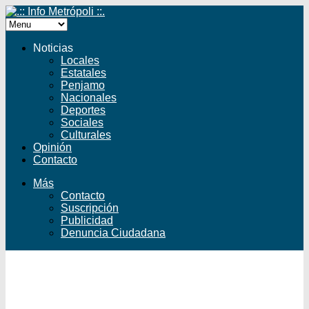
Noticias
Locales
Estatales
Penjamo
Nacionales
Deportes
Sociales
Culturales
Opinión
Contacto
Más
Contacto
Suscripción
Publicidad
Denuncia Ciudadana
Facebook
Twitter
YouTube