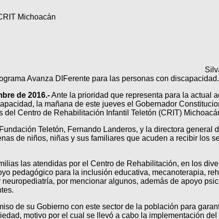
l CRIT Michoacán
Silv
 Programa Avanza DIFerente para las personas con discapacidad.
mbre de 2016.-
Ante la prioridad que representa para la actual a
apacidad, la mañana de este jueves el Gobernador Constitucion
es del Centro de Rehabilitación Infantil Teletón (CRIT) Michoacá
Fundación Teletón, Fernando Landeros, y la directora general
as de niños, niñas y sus familiares que acuden a recibir los se
lias las atendidas por el Centro de Rehabilitación, en los dive
oyo pedagógico para la inclusión educativa, mecanoterapia, reha
a y neuropediatría, por mencionar algunos, además de apoyo psi
tes.
so de su Gobierno con este sector de la población para garantiz
iedad, motivo por el cual se llevó a cabo la implementación d