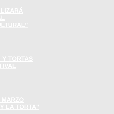
ALIZARÁ
AL
ULTURAL”
S Y TORTAS
TIVAL
E MARZO
 Y LA TORTA”