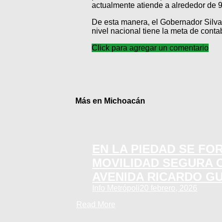
actualmente atiende a alrededor de 9
De esta manera, el Gobernador Silvan
nivel nacional tiene la meta de contabi
Click para agregar un comentario
Más en Michoacán
EN LA PIEDAD SE FO
MOVILIDAD SEGURA 
AVENIDA RICARDO G
Info Metrópoli
20 febrero, 2026
Read More