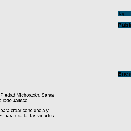
Tap
Publ
Encu
a Piedad Michoacán, Santa
lado Jalisco.
para crear conciencia y
s para exaltar las virtudes