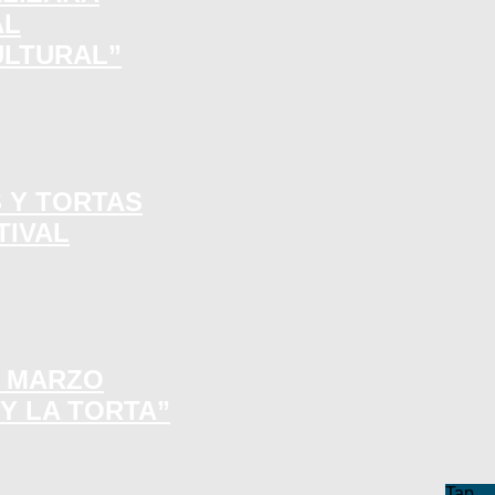
AL
ULTURAL”
S Y TORTAS
TIVAL
E MARZO
 Y LA TORTA”
Tap