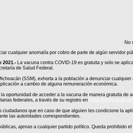
No 
ar cualquier anomalía por cobro de parte de algún servidor pú
 2021.-
La vacuna contra COVID-19 es gratuita y solo se aplica
retaría de Salud Federal.
 Michoacán (SSM), exhorta a la población a denunciar cualquier
 aplicación a cambio de alguna remuneración económica.
la oportunidad de acceder a la vacuna de manera gratuita de a
tarias federales, a través de su registro en
https://michoacan.g
s ciudadanos que en caso de que alguien les condicione la apl
ante las autoridades correspondientes.
licas, ajenas a cualquier partido político. Queda prohibido el u