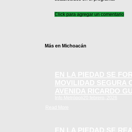
Click para agregar un comentario
Más en Michoacán
EN LA PIEDAD SE FO
MOVILIDAD SEGURA 
AVENIDA RICARDO G
Info Metrópoli
20 febrero, 2026
Read More
EN LA PIEDAD SE RE