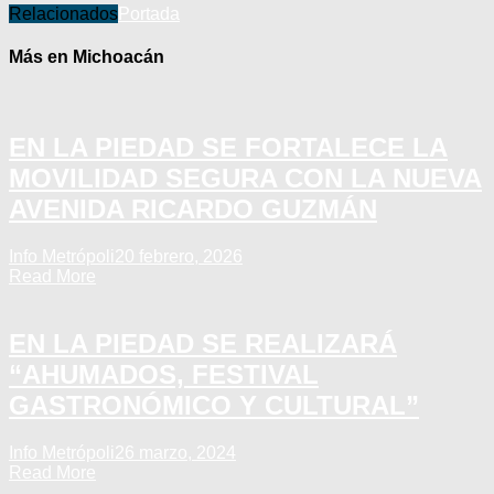
Relacionados
Portada
Más en Michoacán
EN LA PIEDAD SE FORTALECE LA
MOVILIDAD SEGURA CON LA NUEVA
AVENIDA RICARDO GUZMÁN
Info Metrópoli
20 febrero, 2026
Read More
EN LA PIEDAD SE REALIZARÁ
“AHUMADOS, FESTIVAL
GASTRONÓMICO Y CULTURAL”
Info Metrópoli
26 marzo, 2024
Read More