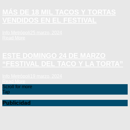
MÁS DE 18 MIL TACOS Y TORTAS
VENDIDOS EN EL FESTIVAL
Info Metrópoli
25 marzo, 2024
Read More
ESTE DOMINGO 24 DE MARZO
“FESTIVAL DEL TACO Y LA TORTA”
Info Metrópoli
19 marzo, 2024
Read More
Scroll for more
Tap
Publicidad