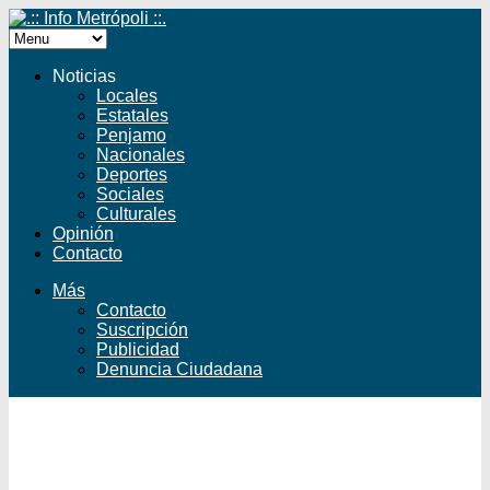
Noticias
Locales
Estatales
Penjamo
Nacionales
Deportes
Sociales
Culturales
Opinión
Contacto
Más
Contacto
Suscripción
Publicidad
Denuncia Ciudadana
Facebook
Twitter
YouTube