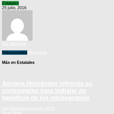
Estatales
25 julio, 2016
Info Metrópoli
Relacionados
Michoacan
Más en Estatales
Adriana Hernández refrenda su
compromiso para trabajar en
beneficio de los michoacanos
Info Metrópoli
3 octubre, 2018
Read More