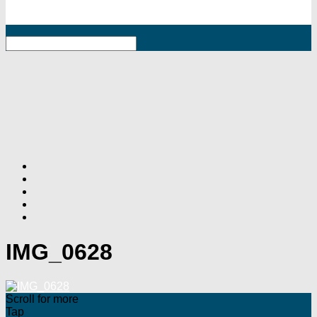
RSS
IMG_0628
Scroll for more
Tap