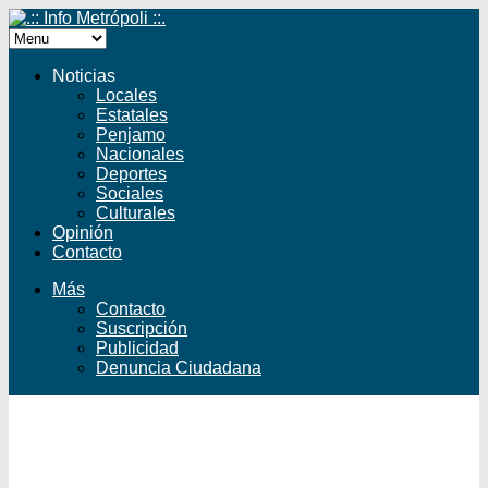
Noticias
Locales
Estatales
Penjamo
Nacionales
Deportes
Sociales
Culturales
Opinión
Contacto
Más
Contacto
Suscripción
Publicidad
Denuncia Ciudadana
Facebook
Twitter
YouTube