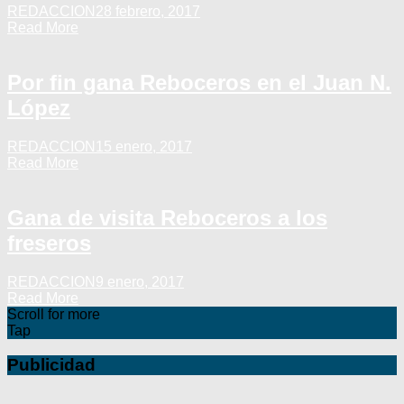
REDACCION
28 febrero, 2017
Read More
Por fin gana Reboceros en el Juan N.
López
REDACCION
15 enero, 2017
Read More
Gana de visita Reboceros a los
freseros
REDACCION
9 enero, 2017
Read More
Scroll for more
Tap
Publicidad