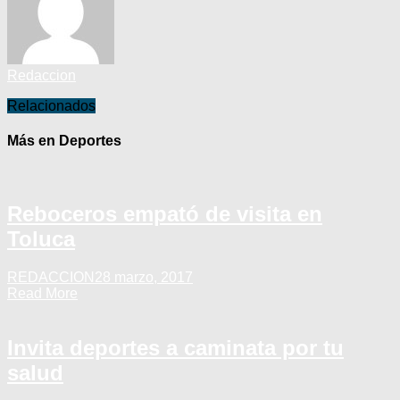
Redaccion
Relacionados
Más en Deportes
Reboceros empató de visita en
Toluca
REDACCION
28 marzo, 2017
Read More
Invita deportes a caminata por tu
salud