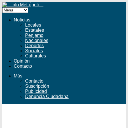
Noticias
Locales
Estatales
Penjamo
Nacionales
Deportes
Sociales
Culturales
Opinión
Contacto
Más
Contacto
Suscripción
Publicidad
Denuncia Ciudadana
Facebook
Twitter
YouTube