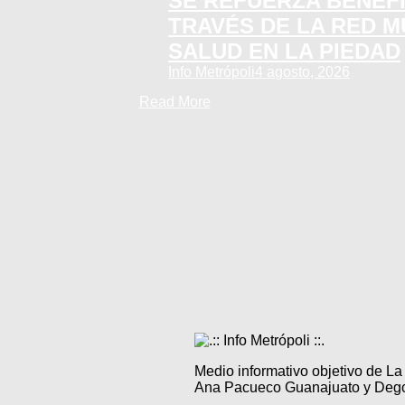
SE REFUERZA BENEFI
TRAVÉS DE LA RED M
SALUD EN LA PIEDAD
Info Metrópoli
4 agosto, 2026
Read More
Medio informativo objetivo de L
Ana Pacueco Guanajuato y Degol