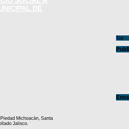
CIO SOCIAL A
UNICIPAL DE
Tap
Publ
Encu
a Piedad Michoacán, Santa
lado Jalisco.