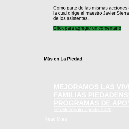
Como parte de las mismas acciones q
la cual dirige el maestro Javier Sier
de los asistentes.
Click para agregar un comentario
Más en La Piedad
MEJORAMOS LAS VIV
FAMILIAS PIEDADEN
PROGRAMAS DE APO
Info Metrópoli
7 agosto, 2026
Read More