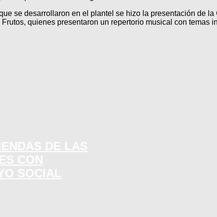
ue se desarrollaron en el plantel se hizo la presentación de l
ra Frutos, quienes presentaron un repertorio musical con temas i
IENDAS DE LAS
SES CON
YO SOCIAL