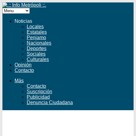
Noticias
Locales
Estatales
Penjamo
Nacionales
Deportes
Sociales
Culturales
Opinión
Contacto
Más
Contacto
Suscripción
Publicidad
Denuncia Ciudadana
Facebook
Twitter
YouTube