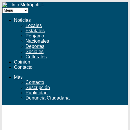
Noticias
Locales
Estatales
Penjamo
Nacionales
Deportes
Sociales
Culturales
Opinión
Contacto
Más
Contacto
Suscripción
Publicidad
Denuncia Ciudadana
Facebook
Twitter
YouTube