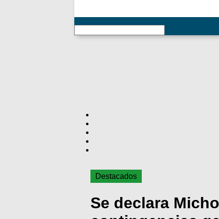
RSS
Destacados
Se declara Micho