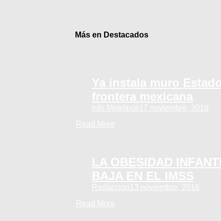
Más en Destacados
Ya instala muro Estad
frontera mexicana
Info Metrópoli
17 noviembre, 2016
Read More
LA OBESIDAD INFANTI
BAJA EN EL IMSS
Redaccion
13 noviembre, 2016
Read More