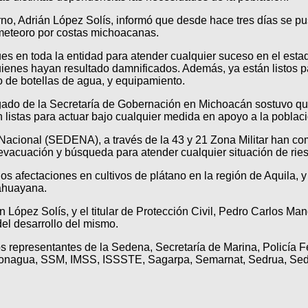
erno, Adrián López Solís, informó que desde hace tres días se p
 meteoro por costas michoacanas.
ues en toda la entidad para atender cualquier suceso en el esta
ienes hayan resultado damnificados. Además, ya están listos pa
o de botellas de agua, y equipamiento.
egado de la Secretaría de Gobernación en Michoacán sostuvo qu
n listas para actuar bajo cualquier medida en apoyo a la pobla
 Nacional (SEDENA), a través de la 43 y 21 Zona Militar han co
vacuación y búsqueda para atender cualquier situación de ries
s afectaciones en cultivos de plátano en la región de Aquila, y
ahuayana.
án López Solís, y el titular de Protección Civil, Pedro Carlos 
del desarrollo del mismo.
os representantes de la Sedena, Secretaría de Marina, Policía F
onagua, SSM, IMSS, ISSSTE, Sagarpa, Semarnat, Sedrua, Se