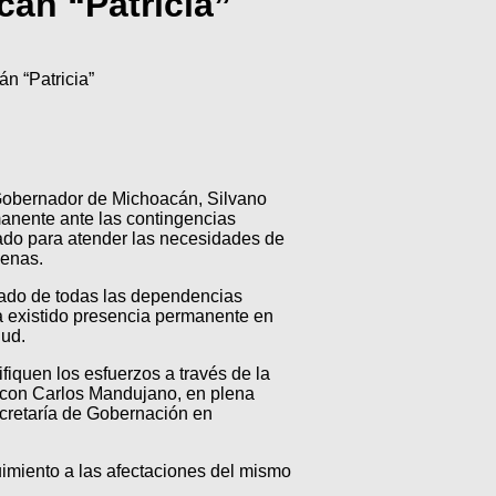
cán “Patricia”
n “Patricia”
Gobernador de Michoacán, Silvano
rmanente ante las contingencias
iado para atender las necesidades de
denas.
nado de todas las dependencias
ha existido presencia permanente en
lud.
fiquen los esfuerzos a través de la
l con Carlos Mandujano, en plena
ecretaría de Gobernación en
imiento a las afectaciones del mismo