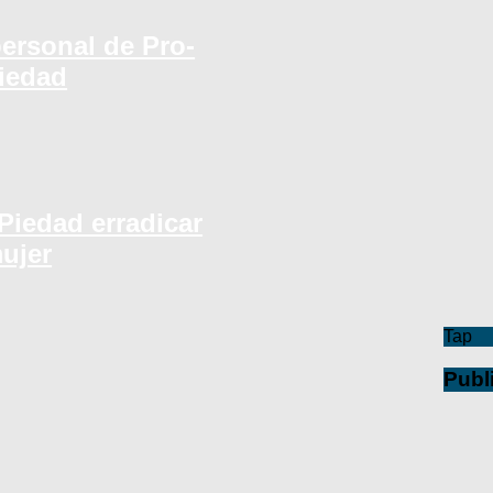
ersonal de Pro-
iedad
Piedad erradicar
mujer
Tap
Publ