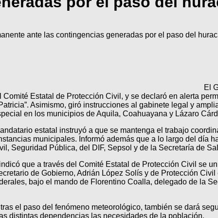
neradas por el paso del hura
nente ante las contingencias generadas por el paso del huracá
El 
l Comité Estatal de Protección Civil, y se declaró en alerta pe
atricia”. Asimismo, giró instrucciones al gabinete legal y ampl
especial en los municipios de Aquila, Coahuayana y Lázaro Cár
ndatario estatal instruyó a que se mantenga el trabajo coordi
instancias municipales. Informó además que a lo largo del día 
il, Seguridad Pública, del DIF, Sepsol y de la Secretaría de Sa
dicó que a través del Comité Estatal de Protección Civil se uni
ecretario de Gobierno, Adrián López Solís y de Protección Civi
derales, bajo el mando de Florentino Coalla, delegado de la S
tras el paso del fenómeno meteorológico, también se dará segu
las distintas dependencias las necesidades de la población.