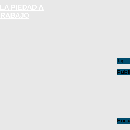
LA PIEDAD A
TRABAJO
Tap
Publ
Encu