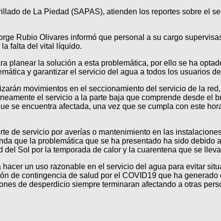
illado de La Piedad (SAPAS), atienden los reportes sobre el ser
Jorge Rubio Olivares informó que personal a su cargo supervisas
a falta del vital líquido.
para planear la solución a esta problemática, por ello se ha opt
mática y garantizar el servicio del agua a todos los usuarios de
lizarán movimientos en el seccionamiento del servicio de la red,
amente el servicio a la parte baja que comprende desde el bu
 que se encuentra afectada, una vez que se cumpla con este horar
e de servicio por averías o mantenimiento en las instalaciones,
ienda que la problemática que se ha presentado ha sido debido
 del Sol por la temporada de calor y la cuarentena que se lleva
a hacer un uso razonable en el servicio del agua para evitar si
ión de contingencia de salud por el COVID19 que ha generado qu
ones de desperdicio siempre terminaran afectando a otras pers