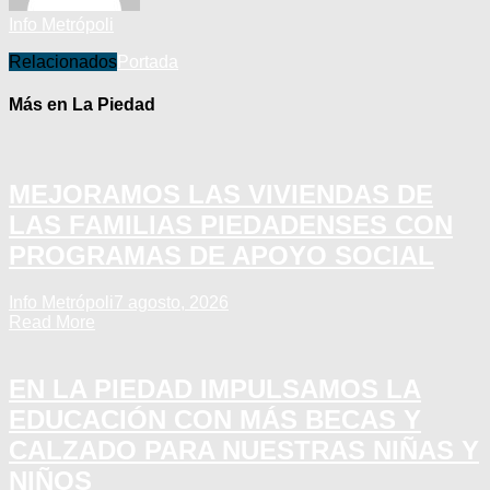
Info Metrópoli
Relacionados
Portada
Más en La Piedad
MEJORAMOS LAS VIVIENDAS DE
LAS FAMILIAS PIEDADENSES CON
PROGRAMAS DE APOYO SOCIAL
Info Metrópoli
7 agosto, 2026
Read More
EN LA PIEDAD IMPULSAMOS LA
EDUCACIÓN CON MÁS BECAS Y
CALZADO PARA NUESTRAS NIÑAS Y
NIÑOS