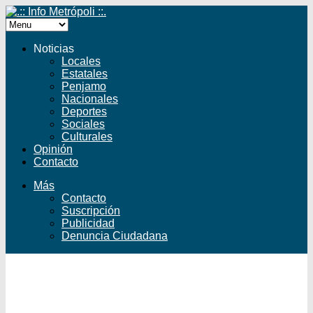
Noticias
Locales
Estatales
Penjamo
Nacionales
Deportes
Sociales
Culturales
Opinión
Contacto
Más
Contacto
Suscripción
Publicidad
Denuncia Ciudadana
Facebook
Twitter
YouTube