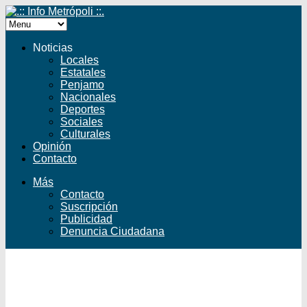
Noticias
Locales
Estatales
Penjamo
Nacionales
Deportes
Sociales
Culturales
Opinión
Contacto
Más
Contacto
Suscripción
Publicidad
Denuncia Ciudadana
Facebook
Twitter
YouTube