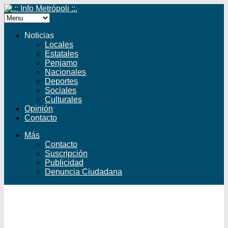
Noticias
Locales
Estatales
Penjamo
Nacionales
Deportes
Sociales
Culturales
Opinión
Contacto
Más
Contacto
Suscripción
Publicidad
Denuncia Ciudadana
Facebook
Twitter
YouTube