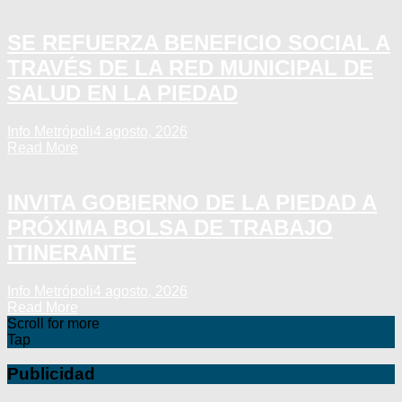
SE REFUERZA BENEFICIO SOCIAL A
TRAVÉS DE LA RED MUNICIPAL DE
SALUD EN LA PIEDAD
Info Metrópoli
4 agosto, 2026
Read More
INVITA GOBIERNO DE LA PIEDAD A
PRÓXIMA BOLSA DE TRABAJO
ITINERANTE
Info Metrópoli
4 agosto, 2026
Read More
Scroll for more
Tap
Publicidad