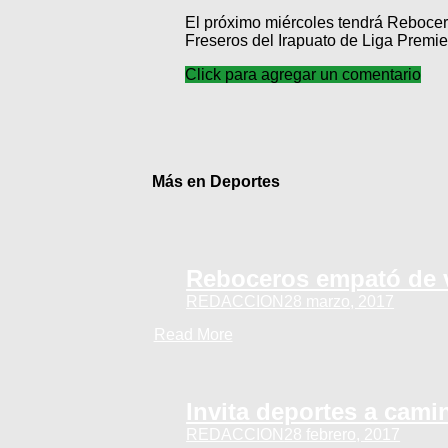
El próximo miércoles tendrá Reboceros
Freseros del Irapuato de Liga Premie
Click para agregar un comentario
Más en Deportes
Reboceros empató de v
REDACCION
28 marzo, 2017
Read More
Invita deportes a cami
REDACCION
28 febrero, 2017