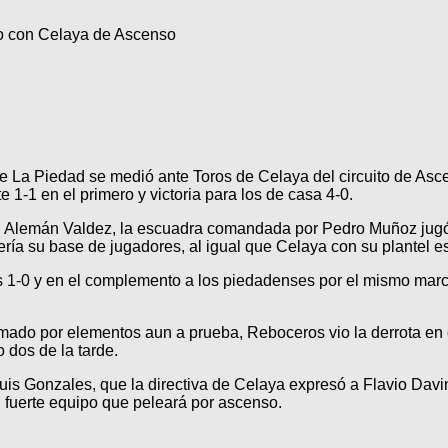
o con Celaya de Ascenso
La Piedad se medió ante Toros de Celaya del circuito de Asc
1-1 en el primero y victoria para los de casa 4-0.
el Alemán Valdez, la escuadra comandada por Pedro Muñoz jugó
ría su base de jugadores, al igual que Celaya con su plantel es
os 1-0 y en el complemento a los piedadenses por el mismo marca
ado por elementos aun a prueba, Reboceros vio la derrota en el
 dos de la tarde.
is Gonzales, que la directiva de Celaya expresó a Flavio Davino
 fuerte equipo que peleará por ascenso.