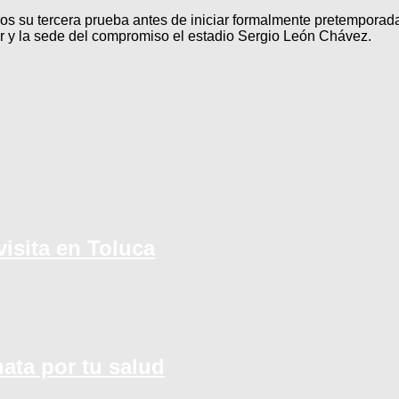
 su tercera prueba antes de iniciar formalmente pretemporada; el
r y la sede del compromiso el estadio Sergio León Chávez.
isita en Toluca
nata por tu salud