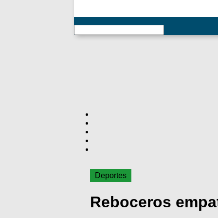
RSS
Deportes
Reboceros empat