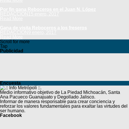
Read More
Por fin gana Reboceros en el Juan N. López
REDACCION
15 enero, 2017
Read More
Gana de visita Reboceros a los freseros
REDACCION
9 enero, 2017
Read More
Scroll for more
Tap
Publicidad
Encuesta
Medio informativo objetivo de La Piedad Michoacán, Santa
Ana Pacueco Guanajuato y Degollado Jalisco.
Informar de manera responsable para crear conciencia y
reforzar los valores fundamentales para exaltar las virtudes del
ser humano.
Facebook