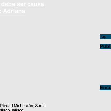
 debe ser causa
: Adriana
Tap
Publ
Encu
a Piedad Michoacán, Santa
lado Jalisco.