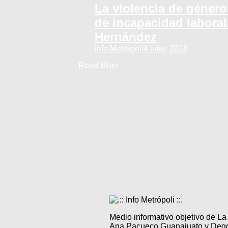
La violencia de género
de incapacidad laboral
Hernández
Info Metrópoli
4 julio, 2018
Read More
Medio informativo objetivo de L
Ana Pacueco Guanajuato y Degol