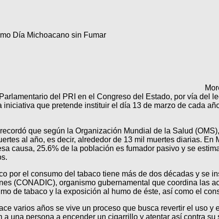
omo Día Michoacano sin Fumar
More
Parlamentario del PRI en el Congreso del Estado, por vía del l
 iniciativa que pretende instituir el día 13 de marzo de cada a
 recordó que según la Organización Mundial de la Salud (OMS),
rtes al año, es decir, alrededor de 13 mil muertes diarias. En
 esa causa, 25.6% de la población es fumador pasivo y se estim
s.
 por el consumo del tabaco tiene más de dos décadas y se inst
nes (CONADIC), organismo gubernamental que coordina las acc
sumo de tabaco y la exposición al humo de éste, así como el co
e varios años se vive un proceso que busca revertir el uso y e
 a una persona a encender un cigarrillo y atentar así contra su 