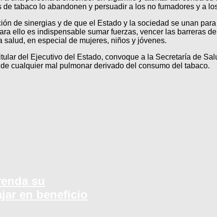
 de tabaco lo abandonen y persuadir a los no fumadores y a lo
ción de sinergias y de que el Estado y la sociedad se unan para
 Para ello es indispensable sumar fuerzas, vencer las barreras de
la salud, en especial de mujeres, niños y jóvenes.
tular del Ejecutivo del Estado, convoque a la Secretaría de Sal
 de cualquier mal pulmonar derivado del consumo del tabaco.
renda su
jar en beneficio