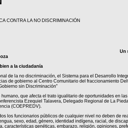
N
CA CONTRA LA NO DISCRIMINACIÓN
Un 
noza
bien a la ciudadanía
l de la no discriminación, el Sistema para el Desarrollo Integr
ias de gobierno al Centro Comunitario del fraccionamiento Del
“Gobierno sin Discriminación”
o humano, que afecta el trato igualitario de oportunidades en la
conferencista Ezequiel Talavera, Delegado Regional de La Pieda
iolencia (COEPREDV).
os los funcionarios públicos de cualquier nivel no deben de rea
lengua, sexo, edad, género, identidad indígena, racial, de disca
a, características genéticas, embarazo, religión, opiniones, pre