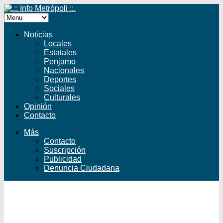
Noticias
Locales
Estatales
Penjamo
Nacionales
Deportes
Sociales
Culturales
Opinión
Contacto
Más
Contacto
Suscripción
Publicidad
Denuncia Ciudadana
Facebook
Twitter
YouTube