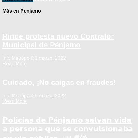
Más en Penjamo
Rinde protesta nuevo Contralor
Municipal de Pénjamo
Info Metrópoli
31 marzo, 2022
Read More
Cuidado, ¡No caigas en fraudes!
Info Metrópoli
29 marzo, 2022
Read More
𝗣𝗼𝗹𝗶𝗰í𝗮𝘀 𝗱𝗲 𝗣é𝗻𝗷𝗮𝗺𝗼 𝘀𝗮𝗹𝘃𝗮𝗻 𝘃𝗶𝗱𝗮
𝗮 𝗽𝗲𝗿𝘀𝗼𝗻𝗮 𝗾𝘂𝗲 𝘀𝗲 𝗰𝗼𝗻𝘃𝘂𝗹𝘀𝗶𝗼𝗻𝗮𝗯𝗮