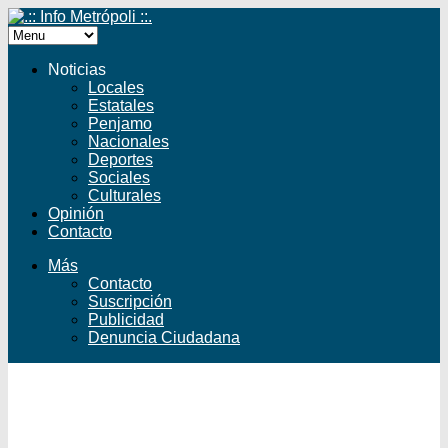
Noticias
Locales
Estatales
Penjamo
Nacionales
Deportes
Sociales
Culturales
Opinión
Contacto
Más
Contacto
Suscripción
Publicidad
Denuncia Ciudadana
Facebook
Twitter
YouTube