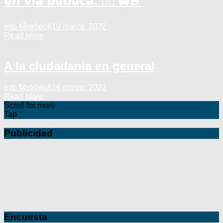
𝗲𝗻 𝘃í𝗮 𝗽ú𝗯𝗹𝗶𝗰𝗮. 👮‍♂️ 🚔🚨
Info Metrópoli
19 marzo, 2022
Read More
A la ciudadanía en general
Info Metrópoli
16 marzo, 2022
Read More
Scroll for more
Tap
Publicidad
Encuesta