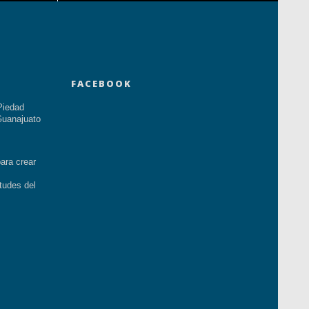
FACEBOOK
Piedad
uanajuato
ara crear
tudes del