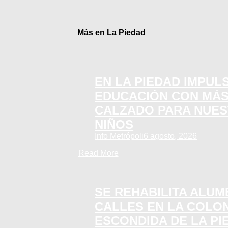
Más en La Piedad
EN LA PIEDAD IMPUL
EDUCACIÓN CON MÁS
CALZADO PARA NUES
NIÑOS
Info Metrópoli
6 agosto, 2026
Read More
SE REHABILITA ALU
CALLES EN LA COLON
ESCONDIDA DE LA PI