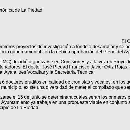
crónica de La Piedad
El 
imeros proyectos de investigación a fondo a desarrollar y se po
icio gubernamental con la debida aprobación del Pleno del A
(CMC) decidió organizarse en Comisiones y a la vez en Proyect
oriadores: El doctor José Piedad Francisco Javier Ortiz Rojas, e
 Ayala, tres Vocalías y la Secretaría Técnica.
6 doctores eruditos en calidad de cronistas y vocales, en los q
 municipio, existe una diversidad de material compilado que ser
zarse el 15 de junio se determinará cuáles serán los primeros 
yuntamiento ya trabaja en una propuesta viable en conjunto a e
icipio de La Piedad.