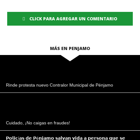
CLICK PARA AGREGAR UN COMENTARIO
MÁS EN PENJAMO
Rinde protesta nuevo Contralor Municipal de Pénjamo
Cuidado, ¡No caigas en fraudes!
𝗣𝗼𝗹𝗶𝗰í𝗮𝘀 𝗱𝗲 𝗣é𝗻𝗷𝗮𝗺𝗼 𝘀𝗮𝗹𝘃𝗮𝗻 𝘃𝗶𝗱𝗮 𝗮 𝗽𝗲𝗿𝘀𝗼𝗻𝗮 𝗾𝘂𝗲 𝘀𝗲