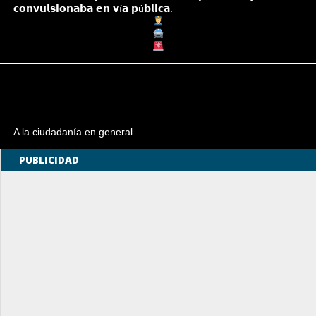
𝗰𝗼𝗻𝘃𝘂𝗹𝘀𝗶𝗼𝗻𝗮𝗯𝗮 𝗲𝗻 𝘃í𝗮 𝗽ú𝗯𝗹𝗶𝗰𝗮.
A la ciudadanía en general
PUBLICIDAD