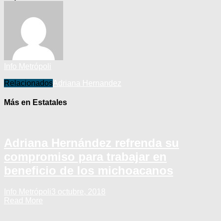
Info Metrópoli
Relacionados
Adriana Hernandez
Más en Estatales
Adriana Hernández refrenda su
compromiso para trabajar en
beneficio de los michoacanos
Info Metrópoli
3 octubre, 2018
Read More