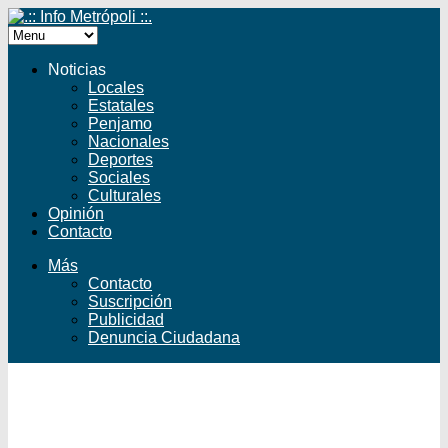
Noticias
Locales
Estatales
Penjamo
Nacionales
Deportes
Sociales
Culturales
Opinión
Contacto
Más
Contacto
Suscripción
Publicidad
Denuncia Ciudadana
Facebook
Twitter
YouTube