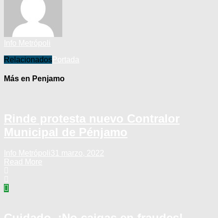
Info Metrópoli
Relacionados
Portada
Más en Penjamo
Rinde protesta nuevo Contralor
Municipal de Pénjamo
Info Metrópoli
31 marzo, 2022
Read More
Cuidado, ¡No caigas en fraudes!