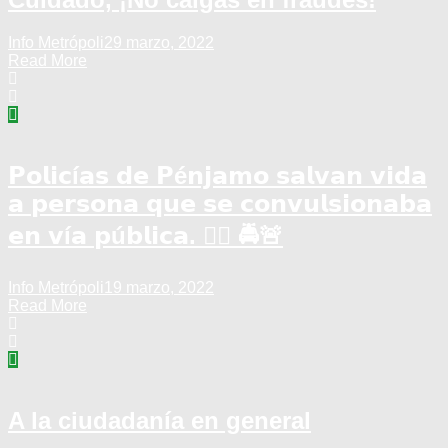
Info Metrópoli
29 marzo, 2022
Read More
𝗣𝗼𝗹𝗶𝗰í𝗮𝘀 𝗱𝗲 𝗣é𝗻𝗷𝗮𝗺𝗼 𝘀𝗮𝗹𝘃𝗮𝗻 𝘃𝗶𝗱𝗮
𝗮 𝗽𝗲𝗿𝘀𝗼𝗻𝗮 𝗾𝘂𝗲 𝘀𝗲 𝗰𝗼𝗻𝘃𝘂𝗹𝘀𝗶𝗼𝗻𝗮𝗯𝗮
𝗲𝗻 𝘃í𝗮 𝗽ú𝗯𝗹𝗶𝗰𝗮. 👮‍♂️ 🚔🚨
Info Metrópoli
19 marzo, 2022
Read More
A la ciudadanía en general