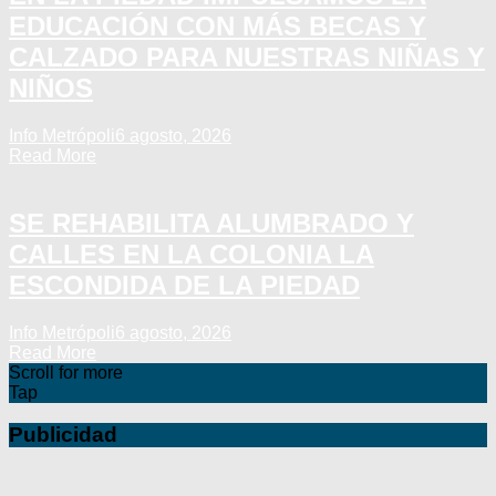
EDUCACIÓN CON MÁS BECAS Y
CALZADO PARA NUESTRAS NIÑAS Y
NIÑOS
Info Metrópoli
6 agosto, 2026
Read More
SE REHABILITA ALUMBRADO Y
CALLES EN LA COLONIA LA
ESCONDIDA DE LA PIEDAD
Info Metrópoli
6 agosto, 2026
Read More
Scroll for more
Tap
Publicidad