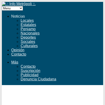
Noticias
Locales
Estatales
Penjamo
Nacionales
Deportes
Sociales
Culturales
Opinión
Contacto
Más
Contacto
Suscripción
Publicidad
Denuncia Ciudadana
Facebook
Twitter
YouTube