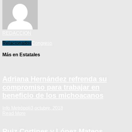
REDACCION
Relacionados
Congreso
Más en Estatales
Adriana Hernández refrenda su
compromiso para trabajar en
beneficio de los michoacanos
Info Metrópoli
3 octubre, 2018
Read More
Ruiz Cortines y López Mateos,