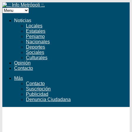
Noticias
Locales
Estatales
Penjamo
Nacionales
Deportes
Sociales
Culturales
Opinión
Contacto
Más
Contacto
Suscripción
Publicidad
Denuncia Ciudadana
Facebook
Twitter
YouTube