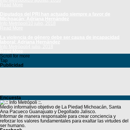
Info Metrópoli
28 agosto, 2018
Read More
Diputados del PRI han actuado siempre a favor de
Michoacán: Adriana Hernández
Info Metrópoli
10 julio, 2018
Read More
La violencia de género debe ser causa de incapacidad
laboral: Adriana Hernández
Info Metrópoli
4 julio, 2018
Read More
Scroll for more
Tap
Publicidad
Encuesta
Medio informativo objetivo de La Piedad Michoacán, Santa
Ana Pacueco Guanajuato y Degollado Jalisco.
Informar de manera responsable para crear conciencia y
reforzar los valores fundamentales para exaltar las virtudes del
ser humano.