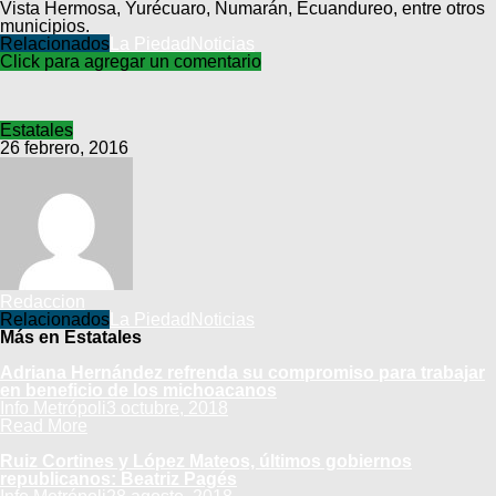
Vista Hermosa, Yurécuaro, Numarán, Ecuandureo, entre otros
municipios.
Relacionados
La Piedad
Noticias
Click para agregar un comentario
Estatales
26 febrero, 2016
Redaccion
Relacionados
La Piedad
Noticias
Más en Estatales
Adriana Hernández refrenda su compromiso para trabajar
en beneficio de los michoacanos
Info Metrópoli
3 octubre, 2018
Read More
Ruiz Cortines y López Mateos, últimos gobiernos
republicanos: Beatriz Pagés