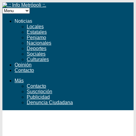
Noticias
Locales
Estatales
Penjamo
Nacionales
Deportes
Sociales
Culturales
Opinión
Contacto
Más
Contacto
Suscripción
Publicidad
Denuncia Ciudadana
Facebook
Twitter
YouTube