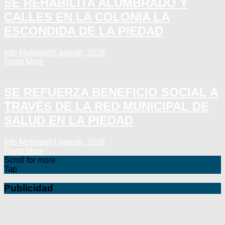
SE REHABILITA ALUMBRADO Y
CALLES EN LA COLONIA LA
ESCONDIDA DE LA PIEDAD
Info Metrópoli
6 agosto, 2026
Read More
SE REFUERZA BENEFICIO SOCIAL A
TRAVÉS DE LA RED MUNICIPAL DE
SALUD EN LA PIEDAD
Info Metrópoli
4 agosto, 2026
Read More
Scroll for more
Tap
Publicidad