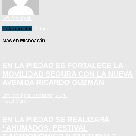
Info Metrópoli
Relacionados
Portada
Más en Michoacán
EN LA PIEDAD SE FORTALECE LA
MOVILIDAD SEGURA CON LA NUEVA
AVENIDA RICARDO GUZMÁN
Info Metrópoli
20 febrero, 2026
Read More
EN LA PIEDAD SE REALIZARÁ
“AHUMADOS, FESTIVAL