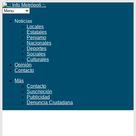
Noticias
Locales
Estatales
Penjamo
Nacionales
Deportes
Sociales
Culturales
Opinión
Contacto
Más
Contacto
Suscripción
Publicidad
Denuncia Ciudadana
Facebook
Twitter
YouTube