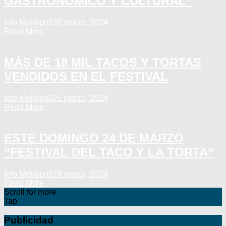
GASTRONÓMICO Y CULTURAL”
Info Metrópoli
26 marzo, 2024
Read More
MÁS DE 18 MIL TACOS Y TORTAS
VENDIDOS EN EL FESTIVAL
Info Metrópoli
25 marzo, 2024
Read More
ESTE DOMINGO 24 DE MARZO
“FESTIVAL DEL TACO Y LA TORTA”
Info Metrópoli
19 marzo, 2024
Read More
Scroll for more
Tap
Publicidad