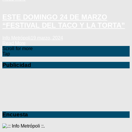
ESTE DOMINGO 24 DE MARZO
“FESTIVAL DEL TACO Y LA TORTA”
Info Metrópoli
19 marzo, 2024
Read More
Scroll for more
Tap
Publicidad
Encuesta