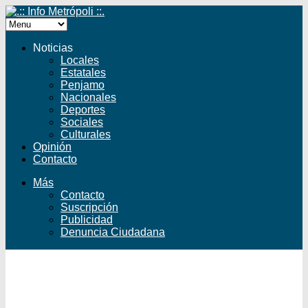
Noticias
Locales
Estatales
Penjamo
Nacionales
Deportes
Sociales
Culturales
Opinión
Contacto
Más
Contacto
Suscripción
Publicidad
Denuncia Ciudadana
Facebook
Twitter
YouTube