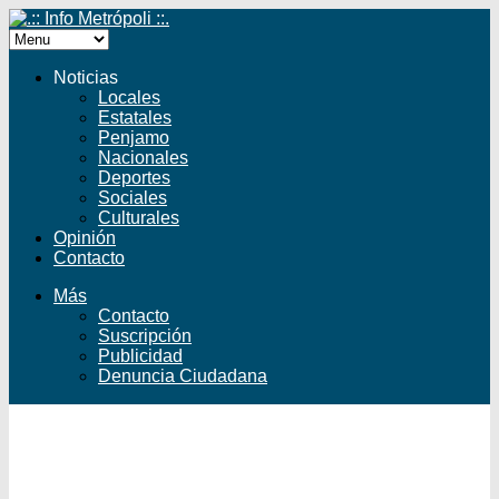
Noticias
Locales
Estatales
Penjamo
Nacionales
Deportes
Sociales
Culturales
Opinión
Contacto
Más
Contacto
Suscripción
Publicidad
Denuncia Ciudadana
Facebook
Twitter
YouTube