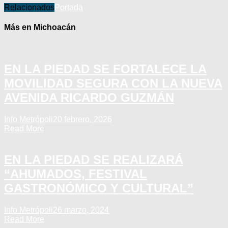
Relacionados
Portada
Más en Michoacán
EN LA PIEDAD SE FORTALECE LA
MOVILIDAD SEGURA CON LA NUEVA
AVENIDA RICARDO GUZMÁN
Info Metrópoli
20 febrero, 2026
Read More
EN LA PIEDAD SE REALIZARÁ
“AHUMADOS, FESTIVAL
GASTRONÓMICO Y CULTURAL”
Info Metrópoli
26 marzo, 2024
Read More