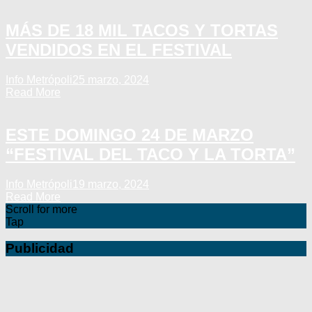
MÁS DE 18 MIL TACOS Y TORTAS
VENDIDOS EN EL FESTIVAL
Info Metrópoli
25 marzo, 2024
Read More
ESTE DOMINGO 24 DE MARZO
“FESTIVAL DEL TACO Y LA TORTA”
Info Metrópoli
19 marzo, 2024
Read More
Scroll for more
Tap
Publicidad