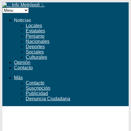
Noticias
Locales
Estatales
Penjamo
Nacionales
Deportes
Sociales
Culturales
Opinión
Contacto
Más
Contacto
Suscripción
Publicidad
Denuncia Ciudadana
Facebook
Twitter
YouTube