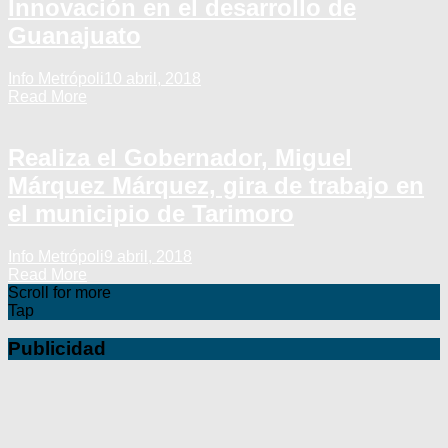
Innovación en el desarrollo de
Guanajuato
Info Metrópoli
10 abril, 2018
Read More
Realiza el Gobernador, Miguel
Márquez Márquez, gira de trabajo en
el municipio de Tarimoro
Info Metrópoli
9 abril, 2018
Read More
Scroll for more
Tap
Publicidad